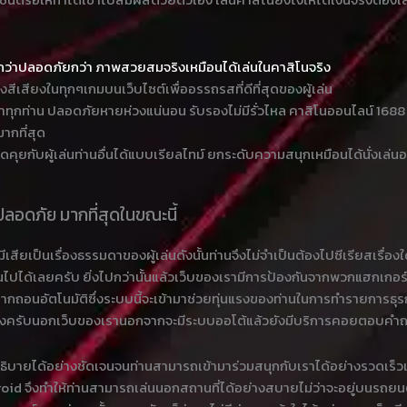
ัยกว่าปลอดภัยกว่า ภาพสวยสมจริงเหมือนได้เล่นในคาสิโนจริง
งสีเสียงในทุกๆเกมบนเว็บไซต์เพื่ออรรถรสที่ดีที่สุดของผู้เล่น
ค้าทุกท่าน ปลอดภัยหายห่วงแน่นอน รับรองไม่มีรั่วไหล คาสิโนออนไลน์ 1
ากที่สุด
พูดคุยกับผู้เล่นท่านอื่นได้แบบเรียลไทม์ ยกระดับความสนุกเหมือนได้นั่งเล่นอ
ง ปลอดภัย มากที่สุดในขณะนี้
ละมีเสียเป็นเรื่องธรรมดาของผู้เล่นดังนั้นท่านจึงไม่จำเป็นต้องไปซีเรียสเรื่อ
องทุนไปได้เลยครับ ยิ่งไปกว่านั้นแล้วเว็บของเรามีการป้องกันจากพวกแฮกเ
ากถอนอัตโนมัติซึ่งระบบนี้จะเข้ามาช่วยทุ่นแรงของท่านในการทำรายการธุ
นเองครับนอกเว็บของเรานอกจากจะมีระบบออโต้แล้วยังมีบริการคอยตอบคำถา
อธิบายได้อย่างชัดเจนจนท่านสามารถเข้ามาร่วมสนุกกับเราได้อย่างรวดเร็วแล
droid จึงทำให้ท่านสามารถเล่นนอกสถานที่ได้อย่างสบายไม่ว่าจะอยู่บนรถยนต์