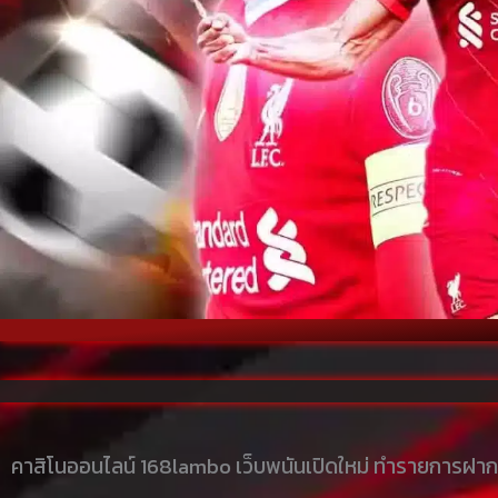
คาสิโนออนไลน์ 168lambo เว็บพนันเปิดใหม่ ทำรายการฝา