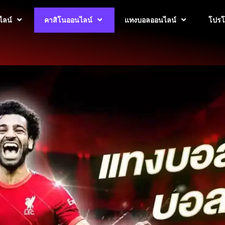
ไลน์
คาสิโนออนไลน์
แทงบอลออนไลน์
โปรโ