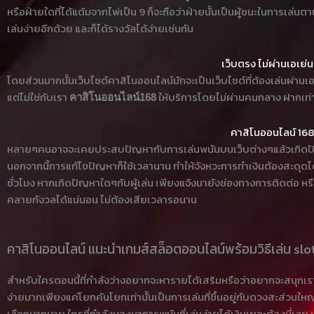
หรือฝ่ายใดที่ได้แต้มจากไพ่เป็น 9 ก็จะถือว่าฝ่ายนั้นเป็นผู้ชนะในการเล่น
เล่นง่ายอีกด้วย และก็ได้รางวัลได้ง่ายเช่นกัน
เว็บตรง ไม่ผ่านเอเย่น
โดยส่วนมากนั้นเว็บไซต์คาสิโนออนไลน์มักจะเป็นเว็บไซต์ที่ต้องเล่นผ่า
แต่ไม่ใช่กับเรา
ให้บริการโดยไม่ผ่านคนกลาง ฝากเท่าไ
คาสิโนออนไลน์168
คาสิโนออนไลน์ 168 
หลายๆคนอาจจะเคยประสบปัญหากับการเล่นพนันบนเว็บต่างๆแล้วเกิดปัญหาขึ
นอกจากนี้การแก้ไขปัญหาก็ใช้เวลานาน ทำให้จังหวะการทำเงินต้องสะดุดโด
ชั่วโมง หากเกิดปัญหาใดๆกับผู้เล่น เพียงแจ้งมายังช่องทางการติดต่อ ห
คลายกังวลได้แน่นอน ไม่ต้องเสียเวลารอนาน
คาสิโนออนไลน์ แนะนำเกมส์สล็อตออนไลน์พร้อมวิธีเล่น slo
สำหรับใครตอนนี้ที่กำลังว่างอยากจะหารายได้เสริมหรือว่าอยากจะสนุกเ
ง่ายมากเพียงแค่โยกคันโยกเท่านั้นเป็นการเล่นที่ขึ้นอยู่กับดวงสะส่
เลือกมากมาย ใครที่กำลังมองหาการพนันที่เล่นง่ายได้เงินเยอะต้องนี่เลย