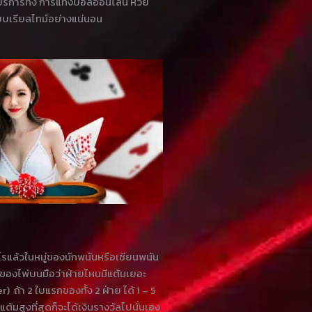
 มีบริการทั้ง การแทงบอลออนไลน์ หวย
บเรียลไทม์อย่างแน่นอน
รแล้วในหมู่ของนักพนันหรือเซียนพนัน
ต้มของไพ่บนมือว่าฝ่ายไหนมีแต้มเยอะ
) ถ้า 2 ใบแรกของทั้ง 2 ฝ่าย ได้ 1 – 5
ี่แต้มสูงที่สุดก็จะได้เงินรางวัลไปนั่นเอง