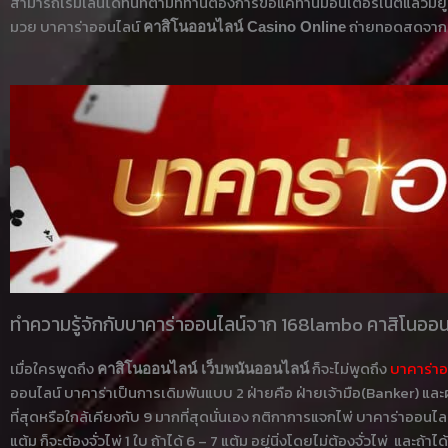
สามารถเริ่มเล่นได้ทันทีตามที่ท่านต้องการขอแค่ท่านมีอินเตอร์เน็ตแล้วม
มวย บาคาร่าออนไลน์
ถ่ายทอดสดจากคา
คาสิโนออนไลน์ Casino Online
ทำความรู้จักกับบาคาร่าออนไลน์จาก 168lambo คาสิโนออนไลน
เมื่อใครพูดถึง
ก็จะไม่พูดถึง
บาคาร่าอ
คาสิโนออนไลน์ เว็บพนันออนไลน์
ออนไลน์ บาคาร่าเป็นการเดิมพันแบบ 2 ฝ่ายคือ ฝ่ายเจ้ามือ(Banker) และฝ่า
ที่สุดหรือใกล้เคียงกับ 9 มากที่สุดนั่นเอง กติกาการแจกไพ่ บาคาร่าออนไลน์
แต้ม ก็จะต้องจั่วไพ่ 1 ใบ ถ้าได้ 6 – 7 แต้ม อยู่นิ่งโดยไม่ต้องจั่วไพ่ และถ้าไ