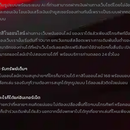
ต็มรูปแบบพร้อมระแบบ Ai ที่ท่านสามารถฝากเงินผ่านทางเว็บไซต์โดยไม่ง้อ
กและถอนเงิน โอนเงินเสร็จเงินเข้ายูสเซอร์ของท่านทันนี้เพราะเป็นระบบฝา
แบบ
ผ่านทาง เว็บพนันออนไลน์ ของเราได้แล้วเพียงมีโทรศัพท์มื
าสิโนออนไลน์
เว็บเรานั้นเริ่มต้นที่ 10บาท ยกเว้นเกมส์สล็อตเพราะการเดิมพันขั้นต่ำของ slo
สมาชิกของท่านได้ที่หน้าเว็บไซต์เลยสมัครฟรีเสียค่าใช้จ่ายใดๆทั้งสิ้นรับ เป
ามารถแอดไลน์เข้าไปสอบถามได้ที่ พร้อมบริการท่านตลอด 24 ชั่วโมง
รับทรัพย์เต็มๆ
นออนไลน์ความสนุกง่ายๆที่ใครก็มาร่วมได้ คาสิโนออนไลน์ 168 พร้อมมอบค
ลือกเล่น รองรับทุกึวามต้องการสนุกได้ทุกรูปแบบ ได้ลองแล้วติดใจแน่นอน
ไรก็ได้แค่อินเทอร์เน็ต
งง่ายกว่าที่หลายๆ คนคิดแน่นอน ไม่ต้องเปลืองพื้นที่ใดๆบนโทรศัพท์ หรือคอมพ
็เข้าร่วมเดิมพันได้แล้ว นอกจากนี้ยังพกพาไปได้ทุกที่อยากเล่นที่ไหนเพียงเ