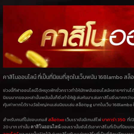
คาสิโนออนไลน์ ที่เป็นที่นิยมที่สุดในเว็บพนัน 168lambo สล็
ช่วงนี้กีฬาออนไลน์ได้หยุดพักชั่วคราวทำให้นักพนันออนไลน์หลายๆท่านได
นิยมมากของเหล่านั้นพนันนั้นก็ยิ่งทำให้ผู้เล่นหันมาเล่นคาสิโนยิ่งมากกว
คุ้มค่าหากได้รางวัลใหญ่คนเล่นนิยมเล่น สล็อตpg มากในเว็บ 168lambo ใช้เ
สำหรับคนที่ไม่ชอบเกมส์
สล็อตxo
เว็บเรายังมีเกมส์ไพ่
บาคาร่า 350
ที่เ
20 บาท เท่านั้น
ของเรานั้นยังได้เอาคาสิโนที่เป็นที่นิ
คาสิโนออนไลน์
ออนไลน์
ของเรานั้นเปิดให้เล่นคาสิโนกับเหล่าคาสิโนที่เป็นที่ติดหูอีกห