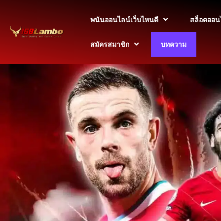
Skip
to
พนันออนไลน์เว็บไหนดี
สล็อตออน
content
สมัครสมาชิก
บทความ