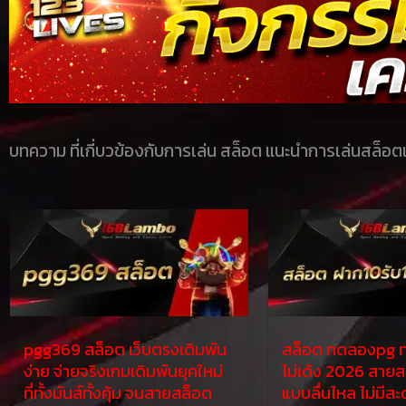
บทความ ที่เกี่บวข้องกับการเล่น สล็อต แนะนำการเล่นสล็อต
pgg369 สล็อต เว็บตรงเดิมพัน
สล็อต ทดลองpg ท
ง่าย จ่ายจริงเกมเดิมพันยุคใหม่
ไม่เด้ง 2026 สายส
ที่ทั้งมันส์ทั้งคุ้ม จนสายสล็อต
แบบลื่นไหล ไม่มีสะ