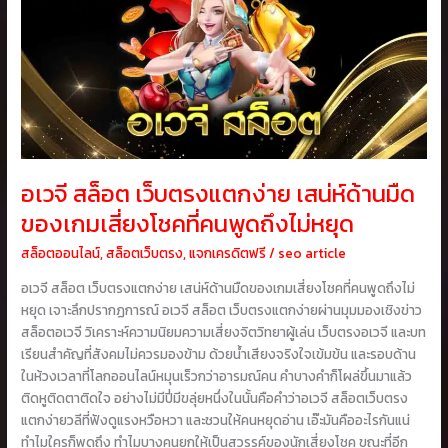
สล็อต
เว็บ
ตรง
แตก
ง่าย
เสน่ห์
ด้าน
มืด
ของ
อเวจี สล็อต เว็บตรงแตกง่าย เสน่ห์ด้านมืด
เกม
ของเกมเสี่ยงโชคที่คนพูดถึงไม่หยุด
เสี่ยง
โชค
สล็อตออนไลน์
,
สล็อตเว็บตรง
,
แจกเครดิตฟรี
/
seo article
ที่
คน
อเวจี สล็อต เว็บตรงแตกง่าย เสน่ห์ด้านมืดของเกมเสี่ยงโชคที่คนพูดถึงไม่
พูด
หยุด เจาะลึกปรากฏการณ์ อเวจี สล็อต เว็บตรงแตกง่ายผ่านมุมมองเชิงข่าว
ถึง
สล็อตอเวจี วิเคราะห์ความนิยมความเสี่ยงจิตวิทยาผู้เล่น เว็บตรงอเวจี และบท
ไม่
เรียนสำคัญที่สังคมไม่ควรมองข้าม ด้วยน้ำเสียงจริงใจเข้มข้น และรอบด้าน
หยุด
ในห้วงเวลาที่โลกออนไลน์หมุนเร็วกว่าอารมณ์คน คำบางคำก็โผล่ขึ้นมาแล้ว
ติดหูติดตาติดใจ อย่างไม่มีปี่มีขลุ่ยหนึ่งในนั้นคือคำว่าอเวจี สล็อตเว็บตรง
แตกง่ายวลีที่ฟังดูแรงหวือหวา และชวนให้คนหยุดอ่าน เอ๊ะมันคืออะไรกันแน่
ทำไมใครก็พูดถึง ทำไมบางคนยกให้เป็นสวรรค์ของนักเสี่ยงโชค ขณะที่อีก