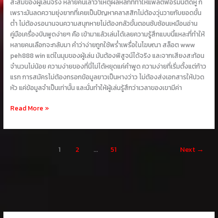
สะสมของผู้เล่นจริง หลายคนเล่าว่าเหตุผลหลักที่ทำให้แพลตฟอร์มนี้ติดหู ก็
เพราะมันลดความยุ่งยากที่เคยเป็นปัญหาคลาสสิกไม่ต้องวุ่นวายกับยอดขั้น
ต่ำ ไม่ต้องรอนานจนความสนุกหายไม่ต้องกลัวขั้นตอนซับซ้อนเหมือนอ่าน
คู่มือเครื่องบินพูดง่ายๆ คือ เข้ามาแล้วเล่นได้เลยความรู้สึกแบบนี้แหละที่ทำให้
หลายคนเลือกจะกลับมา คำว่าง่ายถูกใช้พร่ำเพรื่อในโฆษณา สล็อต www
peh888 win แต่ในมุมของผู้เล่น มันต้องพิสูจน์ได้จริง และจากเสียงสะท้อน
จำนวนไม่น้อย ความง่ายของที่นี่ไม่ได้หยุดแค่คำพูด ความง่ายที่เริ่มตั้งแต่ก้าว
แรก การสมัครไม่ต้องกรอกข้อมูลยาวเป็นหางว่าว ไม่ต้องส่งเอกสารให้ปวด
หัว แค่ข้อมูลจำเป็นเท่านั้น และนั่นทำให้ผู้เล่นรู้สึกว่าเวลาของเขามีค่า
Read More »
1
2
…
51
Next
→