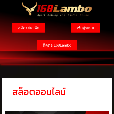
Skip
to
content
สมัครสมาชิก
เข้าสู่ระบบ
ติดต่อ 168Lambo
สล็อตออนไลน์
pgg369