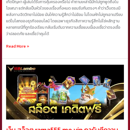
เกิดปัญหา ผู้เล่นได้รับการคุ้มครองหรือไม่ คำถามเหล่านี้มักไม่ถูกพูดถึงใน
โฆษณา แต่กลับเป็นหัวใจของเรื่องทั้งหมด ยอมรับกันตรงๆ คำว่าเว็บตรงมี
พลังทางจิตวิทยาไม่น้อย มันให้ความรู้สึกว่าไม่อ้อม ไม่โดนหักไม่ถูกเอาเปรียบ
แต่ในโลกของธุรกิจออนไลน์ โดยเฉพาะธุรกิจสีเทาความรู้สึกไม่ใช่หลักฐาน
หลายกรณีที่ถูกร้องเรียน กลับเริ่มต้นจากความเชื่อแบบนี้เองเชื่อว่าตรงเชื่อ
ว่าปลอดภัย และเชื่อว่าคุมได้
Read More »
เว็บ
สล็อต
rama555
me
vip
กา
รัน
ตีความ
ปลอดภัย
เสียง
เว็บ สล็อต rama555 me vip การันตีความ