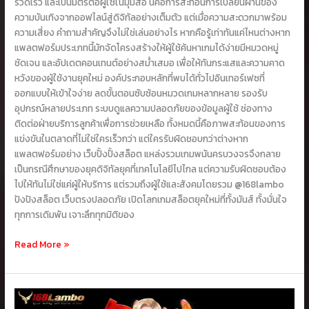
รวดเร็ว และเป็นมิตรต่อผู้ใช้ในมุมสื่อ นี่คือการสะท้อนการเปลี่ยนผ่านของ
ความบันเทิงจากออฟไลน์สู่ดิจิทัลอย่างเต็มตัว แต่เมื่อความสะดวกมาพร้อม
ความเสี่ยง คำถามสำคัญจึงไม่ใช่เล่นอย่างไร หากคือรู้เท่าทันแค่ไหนต่างหาก
แพลตฟอร์มประเภทนี้มักจัดโครงสร้างให้ผู้ใช้ค้นหาเกมได้ง่ายมีหมวดหมู่
ชัดเจน และอัปเดตคอนเทนต์อย่างสม่ำเสมอ เพื่อให้ทันกระแสและความคาด
หวังของผู้ใช้งานยุคใหม่ องค์ประกอบหลักที่พบได้ทั่วไปอินเทอร์เฟซที่
ออกแบบให้เข้าใจง่าย ลดขั้นตอนซับซ้อนหมวดเกมหลากหลาย รองรับ
อุปกรณ์หลายประเภท ระบบดูแลความปลอดภัยของข้อมูลผู้ใช้ ช่องทาง
ติดต่อฝ่ายบริการลูกค้าเพื่อการช่วยเหลือ ทั้งหมดนี้คือภาพสะท้อนของการ
แข่งขันในตลาดที่ไม่ใช่ใครเร็วกว่า แต่ใครรับผิดชอบกว่าต่างหาก
แพลตฟอร์มอย่าง เว็บปั้งปั้งสล็อต แหล่งรวมเกมพนันครบวงจรจึงกลาย
เป็นกรณีศึกษาของยุคดิจิทัลยุคที่เทคโนโลยีไปไกล แต่ความรับผิดชอบต้อง
ไปให้ทันไม่ใช่แค่ผู้ให้บริการ แต่รวมถึงผู้ใช้และสังคมโดยรวม @168lambo
ปังปังสล็อต เว็บตรงปลอดภัย เปิดโลกเกมสล็อตยุคใหม่ที่ทั้งมันส์ ทั้งมั่นใจ
ทุกการเดิมพัน เจาะลึกทุกมิติของ
Read More »
อเวจี