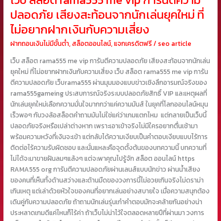
สะท้อน
ปลอดภัย เสียงสะท้อนจากนักเล่นยุคใหม่ ที่
จาก
นัก
ไม่อยากฝากเงินกับความเสี่ยง
เล่น
ฝากถอนเงินไม่มีขั้นต่ำ
,
สล็อตออนไลน์
,
แจกเครดิตฟรี
/
seo article
ยุค
ใหม่
เว็บ สล็อต rama555 me vip การันตีความปลอดภัย เสียงสะท้อนจากนักเล่น
ที่
ยุคใหม่ ที่ไม่อยากฝากเงินกับความเสี่ยง เว็บ สล็อต rama555 me vip การัน
ไม่
ตีความปลอดภัย เว็บrama555 ผ่านมุมมองแบบข่าวเชิงลึกอารมณ์จริงของ
อยาก
rama555gameing ประสบการณ์จริงระบบปลอดภัยสิทธิ์ VIP และเหตุผลที่
ฝาก
นักเล่นยุคใหม่เลือกความมั่นใจมากกว่าแค่ความมันส์ ในยุคที่โลกออนไลน์หมุน
เงิน
เร็วพอๆ กับวงล้อสล็อตคำถามมันไม่ใช่แค่ว่าเกมแตกไหม แต่กลายเป็นเว็บนี้
กับ
ปลอดภัยจริงหรือเปล่าต่างหาก เพราะเอาเข้าจริงไม่มีใครอยากตื่นเช้ามา
ความ
พร้อมความหวังที่เงินจะเข้า แต่กลับได้ความเงียบเป็นคำตอบเงียบแบบไร้การ
เสี่ยง
ติดต่อไร้ความรับผิดชอบ และนั่นแหละคือจุดตั้งต้นของบทความนี้ บทความที่
ไม่ได้จะมาขายฝันลมๆแล้งๆ แต่จะพาคุณไปรู้จัก สล็อต ออนไลน์ https
RAMA555 org การันตีความปลอดภัยผ่านเลนส์แบบนักข่าว ผ่านน้ำเสียง
ของคนที่เห็นทั้งด้านสว่างและด้านมืดของวงการนี้ไม่อวยเกินจริงไม่ดราม่า
เกินเหตุ แต่เล่าด้วยหัวใจของคนที่อยากเล่นอย่างสบายใจ เมื่อความสนุกต้อง
เดินคู่กับความปลอดภัย ถ้าถามนักเล่นรุ่นเก๋าคำตอบมักจะคล้ายกันอย่างน่า
ประหลาดเกมดีแค่ไหนก็ไร้ค่า ถ้าเว็บไม่น่าไว้ใจตลอดหลายปีที่ผ่านมา วงการ