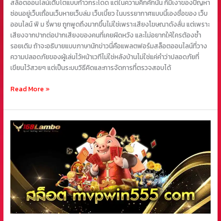
สล็อตออนไลน์เติบโตแบบก้าวกระโดด แต่ในความคึกคักนั้น ก็มีเงาของปัญหา
ซ่อนอยู่เว็บเถื่อนเว็บหายเว็บล่ม เว็บเบี้ยว ในบรรยากาศแบบนี้เองชื่อของ เว็บ
ออนไลน์ พิ ม รี่พาย ถูกพูดถึงมากขึ้นไม่ใช่เพราะเสียงโฆษณาดังลั่น แต่เพราะ
เสียงจากปากต่อปากเสียงของคนที่เคยผิดหวัง และไม่อยากให้ใครต้องซ้ำ
รอยเดิม ถ้าจะอธิบายแบบภาษานักข่าวนี่คือแพลตฟอร์มสล็อตออนไลน์ที่วาง
ความปลอดภัยของผู้เล่นไว้หน้าเวทีไม่ใช่หลังบ้านไม่ใช่แค่คำว่าปลอดภัยที่
เขียนไว้สวยๆ แต่เป็นระบบวิธีคิดและการจัดการที่ตรวจสอบได้
Read More »
สล็อต
mvpwin555
com
ฝาก-
ถอน
ง่าย
ไม่มี
ขั้น
ต่ำ