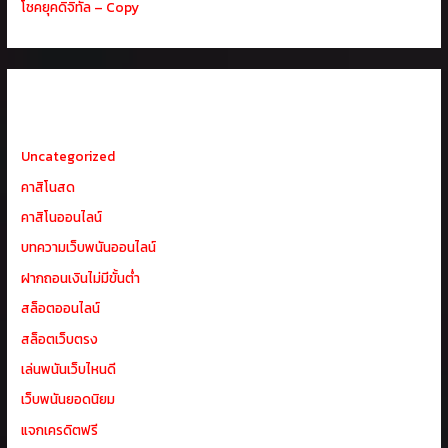
โชคยุคดิจิทัล – Copy
Categories
Uncategorized
คาสิโนสด
คาสิโนออนไลน์
บทความเว็บพนันออนไลน์
ฝากถอนเงินไม่มีขั้นต่ำ
สล็อตออนไลน์
สล็อตเว็บตรง
เล่นพนันเว็บไหนดี
เว็บพนันยอดนิยม
แจกเครดิตฟรี