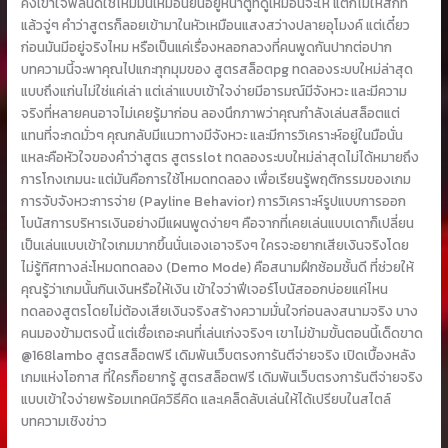
คงเข้าใจฟีลนี้ดีใช่ไหมมันเหมือนยืนอยู่หน้าตู้ที่ดูเหมือนจะให้ แต่ก็ไม่ให้สักที
แล้วจู่ๆ คำว่าสูตรก็ลอยเข้ามาในหัวเหมือนแสงสว่างปลายอุโมงค์ แต่เดี๋ยว
ก่อนมันมีอยู่จริงไหม หรือเป็นแค่เรื่องหลอกลวงที่คนพูดกันปากต่อปาก
บทความนี้จะพาคุณไปแกะทุกมุมของ สูตรสล็อตpg ทดลองระบบใหม่ล่าสุด
แบบถึงแก่นไม่ใช่แค่เล่า แต่เล่าแบบเข้าใจง่ายมีอารมณ์มีจังหวะ และมีความ
จริงที่หลายคนอาจไม่เคยรู้มาก่อน ลองนึกภาพว่าคุณกำลังเล่นสล็อตแต่
แทนที่จะกดมั่วๆ คุณกลับมีแนวทางมีจังหวะ และมีการวิเคราะห์อยู่ในมือนั่น
แหละคือหัวใจของคำว่าสูตร สูตรslot ทดลองระบบใหม่ล่าสุดไม่ได้หมายถึง
การโกงเกมนะ แต่มันคือการใช้โหมดทดลอง เพื่อเรียนรู้พฤติกรรมของเกม
การจับจังหวะการจ่าย (Payline Behavior) การวิเคราะห์รูปแบบการออก
โบนัสการบริหารเงินอย่างมีแผนพูดง่ายๆ คือจากที่เคยเล่นแบบเดาก็เปลี่ยน
เป็นเล่นแบบเข้าใจเกมมากขึ้นนั่นเองเอาจริงๆ ใครจะอยากเสียเงินจริงโดย
ไม่รู้ทิศทางล่ะโหมดทดลอง (Demo Mode) คือสนามฝึกซ้อมชั้นดี ที่ช่วยให้
คุณรู้ว่าเกมนั้นกินเงินหรือให้เงิน เข้าใจว่าฟีเจอร์โบนัสออกบ่อยแค่ไหน
ทดลองสูตรโดยไม่ต้องเสียเงินจริงสร้างความมั่นใจก่อนลงสนามจริง บาง
คนมองข้ามตรงนี้ แต่เชื่อเถอะคนที่เล่นเก่งจริงๆ เขาไม่ข้ามขั้นตอนนี้เด็ดขาด
@168lambo สูตรสล็อตฟรี เดิมพันเว็บตรงการันตีจ่ายจริง เปิดเบื้องหลัง
เกมแห่งโอกาส ที่ใครก็อยากรู้ สูตรสล็อตฟรี เดิมพันเว็บตรงการันตีจ่ายจริง
แบบเข้าใจง่ายพร้อมเทคนิควิธีคิด และเคล็ดลับเล่นให้ได้เปรียบในสไตล์
บทความเชิงข่าว