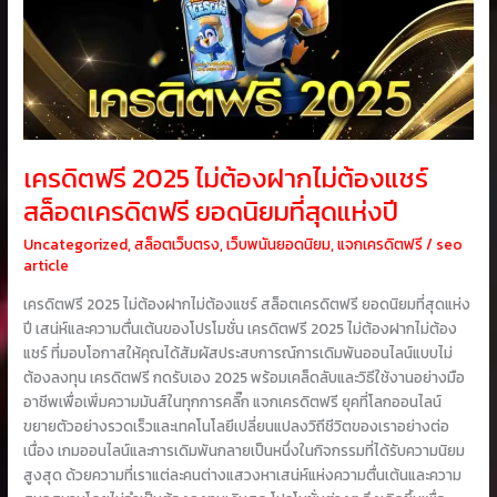
ไม่
ต้อง
ฝาก
ไม่
ต้อง
แชร์
สล็อต
เครดิตฟรี 2025 ไม่ต้องฝากไม่ต้องแชร์
เครดิต
สล็อตเครดิตฟรี ยอดนิยมที่สุดแห่งปี
ฟรี
ยอด
Uncategorized
,
สล็อตเว็บตรง
,
เว็บพนันยอดนิยม
,
แจกเครดิตฟรี
/
seo
นิยม
article
ที่สุด
เครดิตฟรี 2025 ไม่ต้องฝากไม่ต้องแชร์ สล็อตเครดิตฟรี ยอดนิยมที่สุดแห่ง
แห่ง
ปี เสน่ห์และความตื่นเต้นของโปรโมชั่น เครดิตฟรี 2025 ไม่ต้องฝากไม่ต้อง
ปี
แชร์ ที่มอบโอกาสให้คุณได้สัมผัสประสบการณ์การเดิมพันออนไลน์แบบไม่
ต้องลงทุน เครดิตฟรี กดรับเอง 2025 พร้อมเคล็ดลับและวิธีใช้งานอย่างมือ
อาชีพเพื่อเพิ่มความมันส์ในทุกการคลิ๊ก แจกเครดิตฟรี ยุคที่โลกออนไลน์
ขยายตัวอย่างรวดเร็วและเทคโนโลยีเปลี่ยนแปลงวิถีชีวิตของเราอย่างต่อ
เนื่อง เกมออนไลน์และการเดิมพันกลายเป็นหนึ่งในกิจกรรมที่ได้รับความนิยม
สูงสุด ด้วยความที่เราแต่ละคนต่างแสวงหาเสน่ห์แห่งความตื่นเต้นและความ