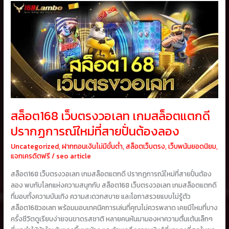
สล็อต168
เว็บ
ตรง
วอ
เลท
เกม
สล็อต
แตก
ดี
ปรากฏการณ์
สล็อต168 เว็บตรงวอเลท เกมสล็อตแตกดี
ใหม่
ปรากฏการณ์ใหม่ที่สายปั่นต้องลอง
ที่
สาย
Uncategorized
,
ฝากถอนเงินไม่มีขั้นต่ำ
,
สล็อตเว็บตรง
,
เว็บพนันยอดนิยม
,
ปั่น
แจกเครดิตฟรี
/
seo article
ต้อง
สล็อต168 เว็บตรงวอเลท เกมสล็อตแตกดี ปรากฏการณ์ใหม่ที่สายปั่นต้อง
ลอง
ลอง พบกับโลกแห่งความสนุกกับ สล็อต168 เว็บตรงวอเลท เกมสล็อตแตกดี
ที่มอบทั้งความบันเทิง ความสะดวกสบาย และโอกาสรวยแบบไม่รู้ตัว
สล็อต168วอเลท พร้อมมอบเทคนิคการเล่นที่คุณไม่ควรพลาด เคยมีไหมที่บาง
ครั้งชีวิตดูเรียบง่ายจนขาดรสชาติ หลายคนหันมามองหาความตื่นเต้นเล็กๆ