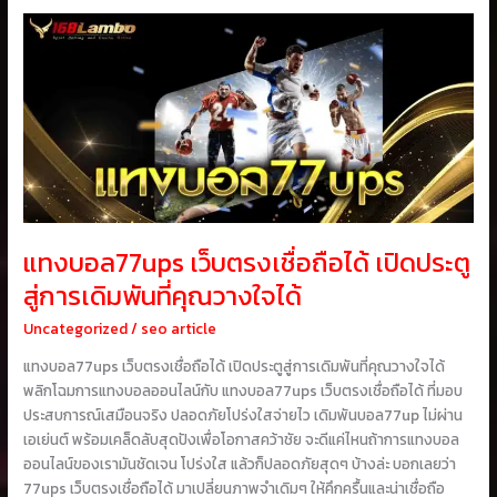
แทง
บอล77ups
เว็บ
ตรง
เชื่อ
ถือ
ได้
เปิด
ประตู
สู่
แทงบอล77ups เว็บตรงเชื่อถือได้ เปิดประตู
การ
สู่การเดิมพันที่คุณวางใจได้
เดิม
พัน
Uncategorized
/
seo article
ที่
คุณ
แทงบอล77ups เว็บตรงเชื่อถือได้ เปิดประตูสู่การเดิมพันที่คุณวางใจได้
วางใจ
พลิกโฉมการแทงบอลออนไลน์กับ แทงบอล77ups เว็บตรงเชื่อถือได้ ที่มอบ
ได้
ประสบการณ์เสมือนจริง ปลอดภัยโปร่งใสจ่ายไว เดิมพันบอล77up ไม่ผ่าน
เอเย่นต์ พร้อมเคล็ดลับสุดปังเพื่อโอกาสคว้าชัย จะดีแค่ไหนถ้าการแทงบอล
ออนไลน์ของเรามันชัดเจน โปร่งใส แล้วก็ปลอดภัยสุดๆ บ้างล่ะ บอกเลยว่า
77ups เว็บตรงเชื่อถือได้ มาเปลี่ยนภาพจำเดิมๆ ให้คึกครื้นและน่าเชื่อถือ