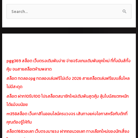
S
e
a
r
Recent Posts
c
h
pgg369 สล็อต เว็บตรงเดิมพันง่าย จ่ายจริงเกมเดิมพันยุคใหม่ ที่ทั้งมันส์ทั้ง
f
คุ้ม จนสายสล็อตห้ามพลาด
o
สล็อต ทดลองpg ทดลองเล่นฟรีไม่เด้ง 2026 สายสล็อตเล่นฟรีแบบลื่นไหล
r
ไม่มีสะดุด
:
สล็อต ฝาก10รับ100 โปรสล็อตสมาชิกใหม่เดิมพันสุดคุ้ม ลุ้นโบนัสแตกหนัก
ได้แม้งบน้อย
m358สล็อต เว็บคาสิโนออนไลน์ครบวงจร เส้นทางแห่งโอกาสหรือกับดักที่
คุณต้องรู้ให้ทัน
สล็อต168วอเลท เว็บตรงมาแรง ฝากถอนวอเลท ทางเลือกใหม่ของนักเสี่ยง