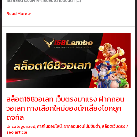
168สล็อต ระบบฝาก-ถอนออโต้ ไม่มีขั้นต่ำ […]
Read More »
สล็อต168วอ
เลท
เว็บ
ตรง
มา
แรง
ฝาก
ถอน
วอ
เลท
สล็อต168วอเลท เว็บตรงมาแรง ฝากถอน
ทาง
วอเลท ทางเลือกใหม่ของนักเสี่ยงโชคยุค
เลือก
ดิจิทัล
ใหม่
ของ
Uncategorized
,
คาสิโนออนไลน์
,
ฝากถอนเงินไม่มีขั้นต่ำ
,
สล็อตเว็บตรง
/
นัก
seo article
เสี่ยง