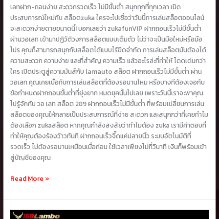
เลทฝาก-ถอนง่าย สะดวกรวดเร็ว ไม่มีขั้นต่ำ สนุกทุกที่ทุกเวลา เปิด
ประสบการณ์ใหม่กับ สล็อตzuka ใครจะไปเชื่อว่าวันนี้การเล่นสล็อตออนไลน์
จะสะดวกง่ายดายขนาดนี้! บอกเลยว่า zukafunVIP ฝากถอนเร็วไม่มีขั้นต่ำ
ผ่านวอเลท เข้ามาปฏิวัติวงการสล็อตแบบเต็มตัว ไม่ว่าจะเป็นมือใหม่หรือมือ
โปร คุณก็สามารถสนุกกับสล็อตได้แบบไร้ขีดจำกัด การเล่นสล็อตมันต้องได้
ความสะดวก ความง่าย และที่สำคัญ ความเร็ว แล้วอะไรล่ะที่ทำให้ โดดเด่นกว่า
ใคร เปิดประตูสู่ความมันส์กับ lamauto สล็อต ฝากถอนเร็วไม่มีขั้นต่ำ ผ่าน
วอเลท คุณเคยเบื่อกับการเล่นสล็อตที่ต้องรอนานไหม หรือบางทีต้องเจอกับ
ข้อกำหนดฝากถอนขั้นต่ำที่ยุ่งยาก หมดยุคนั้นไปเลย เพราะวันนี้เราจะพาคุณ
ไปรู้จักกับ วอ เลท สล็อต 289 ฝากถอนเร็วไม่มีขั้นต่ำ ที่พร้อมเปลี่ยนการเล่น
สล็อตของคุณให้กลายเป็นประสบการณ์ที่ง่าย สะดวก และสนุกกว่าที่เคยทำไม
ต้องเลือก zukaสล็อต หากคุณกำลังสงสัยว่าทำไมต้อง zuka เรามีคำตอบที่
ทำให้คุณต้องร้องว้าวทันที ฝากถอนเร็วจี๊ดแค่ปลายนิ้ว ระบบอัตโนมัติที่
รวดเร็ว ไม่ต้องรอนานเหมือนเมื่อก่อน ใช้เวลาเพียงไม่กี่วินาที เงินก็พร้อมเข้า
สู่บัญชีของคุณ
Read More »
เว็บ