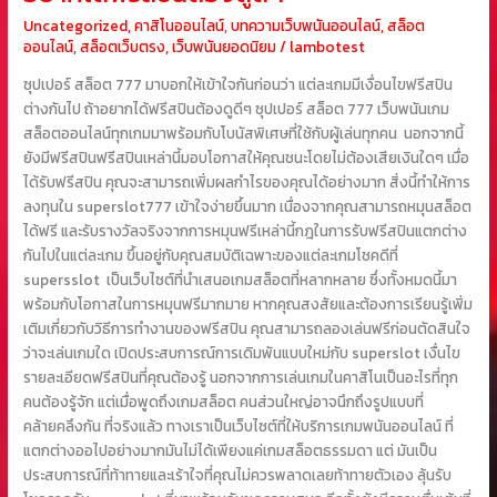
เงื่อน
Uncategorized
,
คาสิโนออนไลน์
,
บทความเว็บพนันออนไลน์
,
สล็อต
ไข
ออนไลน์
,
สล็อตเว็บตรง
,
เว็บพนันยอดนิยม
/
lambotest
ฟรีส
ปิน
ซุปเปอร์ สล็อต 777 มาบอกให้เข้าใจกันก่อนว่า แต่ละเกมมีเงื่อนไขฟรีสปิน
ต่าง
ต่างกันไป ถ้าอยากได้ฟรีสปินต้องดูดีๆ ซุปเปอร์ สล็อต 777 เว็บพนันเกม
กัน
สล็อตออนไลน์ทุกเกมมาพร้อมกับโบนัสพิเศษที่ใช้กับผู้เล่นทุกคน นอกจากนี้
ไป
ยังมีฟรีสปินฟรีสปินเหล่านี้มอบโอกาสให้คุณชนะโดยไม่ต้องเสียเงินใดๆ เมื่อ
ถ้า
ได้รับฟรีสปิน คุณจะสามารถเพิ่มผลกำไรของคุณได้อย่างมาก สิ่งนี้ทำให้การ
อยาก
ลงทุนใน superslot777 เข้าใจง่ายขึ้นมาก เนื่องจากคุณสามารถหมุนสล็อต
ได้
ได้ฟรี และรับรางวัลจริงจากการหมุนฟรีเหล่านี้กฎในการรับฟรีสปินแตกต่าง
ฟรีส
กันไปในแต่ละเกม ขึ้นอยู่กับคุณสมบัติเฉพาะของแต่ละเกมโชคดีที่
ปิน
supersslot เป็นเว็บไซต์ที่นำเสนอเกมสล็อตที่หลากหลาย ซึ่งทั้งหมดนี้มา
ต้อง
พร้อมกับโอกาสในการหมุนฟรีมากมาย หากคุณสงสัยและต้องการเรียนรู้เพิ่ม
ดู
เติมเกี่ยวกับวิธีการทำงานของฟรีสปิน คุณสามารถลองเล่นฟรีก่อนตัดสินใจ
ดีๆ
ว่าจะเล่นเกมใด เปิดประสบการณ์การเดิมพันแบบใหม่กับ superslot เงื่นไข
รายละเอียดฟรีสปินที่คุณต้องรู้ นอกจากการเล่นเกมในคาสิโนเป็นอะไรที่ทุก
คนต้องรู้จัก แต่เมื่อพูดถึงเกมสล็อต คนส่วนใหญ่อาจนึกถึงรูปแบบที่
คล้ายคลึงกัน ที่จริงแล้ว ทางเราเป็นเว็บไซต์ที่ให้บริการเกมพนันออนไลน์ ที่
แตกต่างออไปอย่างมากมันไม่ได้เพียงแค่เกมสล็อตธรรมดา แต่ มันเป็น
ประสบการณ์ที่ท้าทายและเร้าใจที่คุณไม่ควรพลาดเลยท้าทายตัวเอง ลุ้นรับ