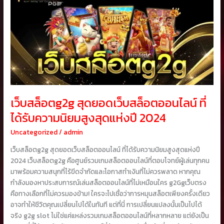
สล็อตg2g
สุด
ยอด
เว็บ
สล็อต
ออนไลน์
ที่
ได้
รับ
เว็บสล็อตg2g สุดยอดเว็บสล็อตออนไลน์ ที่
ความ
ได้รับความนิยมสูงสุดแห่งปี 2024
นิยม
สูงสุด
Uncategorized
/
admin
แห่ง
ปี
เว็บสล็อตg2g สุดยอดเว็บสล็อตออนไลน์ ที่ได้รับความนิยมสูงสุดแห่งปี
2024
2024 เว็บสล็อตg2g คือศูนย์รวมเกมสล็อตออนไลน์ที่ตอบโจทย์ผู้เล่นทุกคน
มาพร้อมความสนุกที่ไร้ขีดจำกัดและโอกาสทำเงินที่ไม่ควรพลาด หากคุณ
กำลังมองหาประสบการณ์เล่นสล็อตออนไลน์ที่ไม่เหมือนใคร g2Ggเว็บตรง
คือทางเลือกที่ไม่ควรมองข้าม! ใครจะไปเชื่อว่าการหมุนสล็อตเพียงครั้งเดียว
อาจทำให้ชีวิตคุณเปลี่ยนไปได้ในทันที แต่ที่นี่ การเปลี่ยนแปลงนั้นเป็นไปได้
จริง g2g slot ไม่ใช่แค่แหล่งรวมเกมสล็อตออนไลน์ที่หลากหลาย แต่ยังเป็น