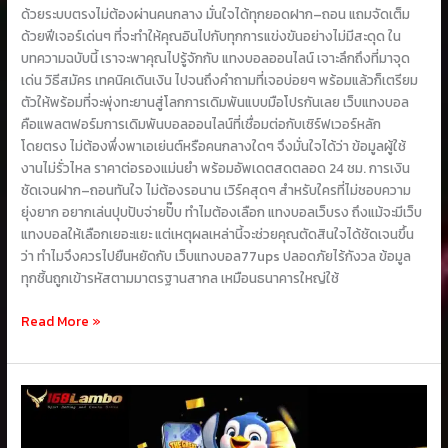
ด้วยระบบตรงไม่ต้องผ่านคนกลาง มั่นใจได้ทุกยอดฝาก–ถอน แถมจัดเต็ม
ด้วยฟีเจอร์เด่นๆ ที่จะทำให้คุณอินไปกับทุกการแข่งขันอย่างไม่มีสะดุด ใน
บทความฉบับนี้ เราจะพาคุณไปรู้จักกับ แทงบอลออนไลน์ เจาะลึกถึงที่มาจุด
เด่น วิธีสมัคร เทคนิคเดินเงิน ไปจนถึงคำถามที่เจอบ่อยๆ พร้อมแล้วก็เตรียม
ตัวให้พร้อมที่จะพุ่งทะยานสู่โลกการเดิมพันแบบมือโปรกันเลย เว็บแทงบอล
คือแพลตฟอร์มการเดิมพันบอลออนไลน์ที่เชื่อมต่อกับเซิร์ฟเวอร์หลัก
โดยตรง ไม่ต้องพึ่งพาเอเย่นต์หรือคนกลางใดๆ จึงมั่นใจได้ว่า ข้อมูลผู้ใช้
งานไม่รั่วไหล ราคาต่อรองแม่นยำ พร้อมอัพเดตสดตลอด 24 ชม. การเงิน
ชัดเจนฝาก–ถอนทันใจ ไม่ต้องรอนาน เวิร์คสุดๆ สำหรับใครที่ไม่ชอบความ
ยุ่งยาก อยากเล่นปุบปับจ่ายปั๊บ ทำไมต้องเลือก แทงบอลเว็บรง ถึงแม้จะมีเว็บ
แทงบอลให้เลือกเยอะแยะ แต่เหตุผลเหล่านี้จะช่วยคุณตัดสินใจได้ชัดเจนขึ้น
ว่า ทำไมจึงควรไปยืนหยัดกับ เว็บแทงบอล77ups ปลอดภัยไร้กังวล ข้อมูล
ทุกชิ้นถูกเข้ารหัสตามมาตรฐานสากล เหมือนธนาคารใหญ่ใช้
Read More »
เครดิต
ฟรี
2025